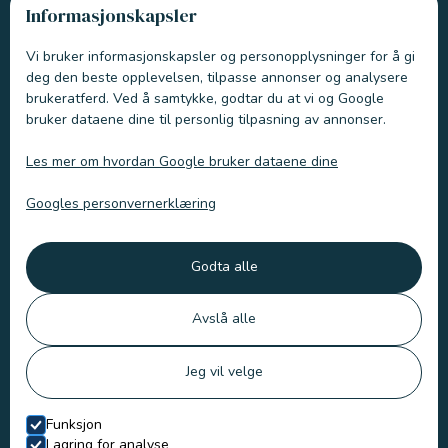
Informasjonskapsler
Kjevefraktur
Vi bruker informasjonskapsler og personopplysninger for å gi
Rekonstruksjon av kjeve
deg den beste opplevelsen, tilpasse annonser og analysere
Kreftoperasjon
brukeratferd. Ved å samtykke, godtar du at vi og Google
bruker dataene dine til personlig tilpasning av annonser.
Tanncysteoperasjon
Tannregulering for hund
Les mer om hvordan Google bruker dataene dine
Kroner
Googles personvernerklæring
Rotfylling
Fremmedlegemeoperasjon i munnhule, nese og svelg
Godta alle
Spyttcyste
Avslå alle
BOAS (brachiocephalic obstructive airway syndrome)
Oronasal fistel
Jeg vil velge
Ganespalte
Funksjon
Lagring for analyse