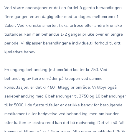
Ved større operasjoner er det en fordel å gjenta behandlingen
flere ganger, enten daglig eller med to dagers mellomrom i 1-
2uker. Ved kroniske smerter, f.eks. artrose eller andre kroniske
tilstander, kan man behandle 1-2 ganger pr uke over en lengre
periode. Vi tilpasser behandlingene individuelt i forhold til ditt
kjæledyrs behov.
En engangsbehandling (ett område) koster kr 750. Ved
behandling av flere områder på kroppen ved samme
konsultasjon, er det kr 450 i tillegg pr område. Vi tilbyr også
seriebehandling med 6 behandlinger til 3750 og 10 behandlinger
til kr 5000. I de fleste tilfeller er det ikke behov for beroligende
medikament eller bedøvelse ved behandling, men om hunden
eller katten er ekstra redd kan det bli nødvendig. Det vil i så fall
komme et tillegg på kr 475 pr gang. Alle priser er inkludert 25 %