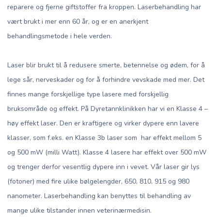
reparere og fjerne giftstoffer fra kroppen. Laserbehandling har
vært brukt i mer enn 60 år, og er en anerkjent
behandlingsmetode i hele verden.
Laser blir brukt til å redusere smerte, betennelse og ødem, for å
lege sår, nerveskader og for å forhindre vevskade med mer. Det
finnes mange forskjellige type lasere med forskjellig
bruksområde og effekt. På Dyretannklinikken har vi en Klasse 4 –
høy effekt laser. Den er kraftigere og virker dypere enn lavere
klasser, som f.eks. en Klasse 3b laser som har effekt mellom 5
og 500 mW (milli Watt). Klasse 4 lasere har effekt over 500 mW
og trenger derfor vesentlig dypere inn i vevet. Vår laser gir lys
(fotoner) med fire ulike bølgelengder, 650, 810, 915 og 980
nanometer. Laserbehandling kan benyttes til behandling av
mange ulike tilstander innen veterinærmedisin.