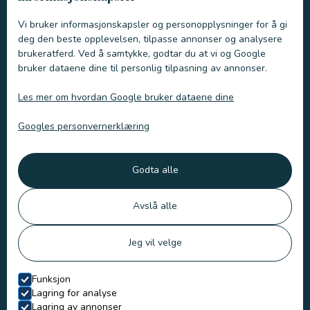
Kjevefraktur
Vi bruker informasjonskapsler og personopplysninger for å gi
Rekonstruksjon av kjeve
deg den beste opplevelsen, tilpasse annonser og analysere
Kreftoperasjon
brukeratferd. Ved å samtykke, godtar du at vi og Google
bruker dataene dine til personlig tilpasning av annonser.
Tanncysteoperasjon
Tannregulering for hund
Les mer om hvordan Google bruker dataene dine
Kroner
Googles personvernerklæring
Rotfylling
Fremmedlegemeoperasjon i munnhule, nese og svelg
Godta alle
Spyttcyste
Avslå alle
BOAS (brachiocephalic obstructive airway syndrome)
Oronasal fistel
Jeg vil velge
Ganespalte
Funksjon
Lagring for analyse
Lagring av annonser